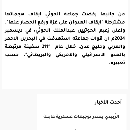
من جانبها رفضت جماعة الحوثي ايقاف هجماتها
مشترطة "ايقاف العدوان على غزة ورفع الحصار عنها".
واعلن زعيم الحوثيين عبدالملك الحوثي، في ديسمبر
2024م ان قوات جماعته استهدفت في البحرين الاحمر
والعربي وخليج عدن، خلال عام "211 سفينة مرتبطة
بالعدو الاسرائيلي والامريكي والبريطاني". حسب
تعبيره.
أحدث الأخبار