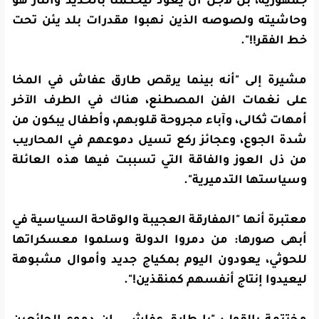
جمهورية، بل لأجل أن يعود ليحكمنا بالحديد والنار هو
وحاشيته ولصوصه الذين نهبوا مقدرات بلد يئن تحت
خط الفقر!!".
مشيرة إلى "أنه بينما يرقص طارق عفاش في المخا
على نغمات الفن المصطنع، هناك في الطرف الآخر
أمهات ثكالى، وآباء مجروحة قلوبهم، وأطفال يبكون من
شدة الجوع، وعجائز ركع تسيل دموعهم في المحاريب
من ذل العوز والفاقة التي تسببت فيها هذه العائلة
وسياستها التدميرية".
معتبرة أنها "المفارقة العجيبة والوقاحة السياسية في
أبهى صورها: من دمروا الدولة وسلموا معسكراتها
للحوثي، يعودون اليوم بمكياج جديد وأموال مشبوهة
ليعيدوا إنتاج أنفسهم كمنقذين!
".