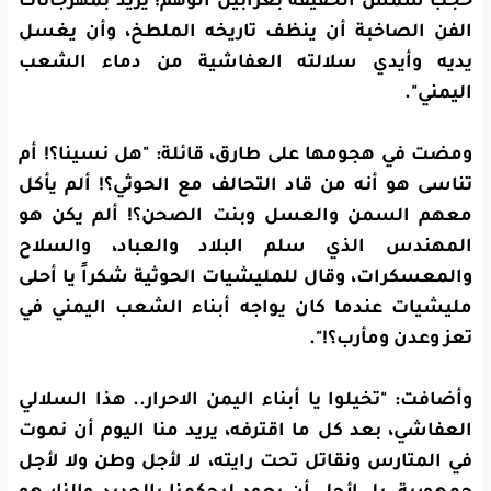
حجب شمس الحقيقة بغرابيل الوهم! يريد بمهرجانات
الفن الصاخبة أن ينظف تاريخه الملطخ، وأن يغسل
يديه وأيدي سلالته العفاشية من دماء الشعب
اليمني".
ومضت في هجومها على طارق، قائلة: "
هل نسينا؟! أم
تناسى هو أنه من قاد التحالف مع الحوثي؟!
ألم يأكل
معهم السمن والعسل وبنت الصحن؟! ألم يكن هو
المهندس الذي سلم البلاد والعباد، والسلاح
والمعسكرات، وقال للمليشيات الحوثية شكراً يا أحلى
مليشيات عندما كان يواجه أبناء الشعب اليمني في
تعز وعدن ومأرب؟!
".
وأضافت: "تخيلوا يا أبناء اليمن الاحرار.. هذا السلالي
العفاشي، بعد كل ما اقترفه، يريد منا اليوم أن نموت
في المتارس ونقاتل تحت رايته، لا لأجل وطن ولا لأجل