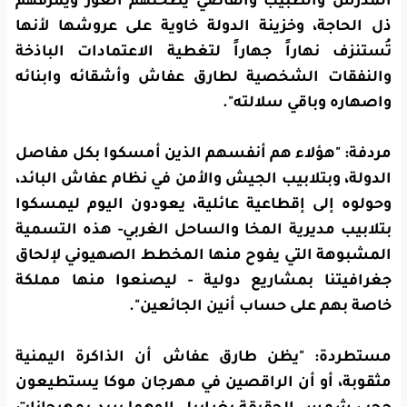
المدرس والطبيب والقاضي يطحنهم العوز ويمزقهم
ذل الحاجة، وخزينة الدولة خاوية على عروشها لأنها
تُستنزف نهاراً جهاراً لتغطية الاعتمادات الباذخة
والنفقات الشخصية لطارق عفاش وأشقائه وابنائه
واصهاره وباقي سلالته".
مردفة: "هؤلاء هم أنفسهم الذين أمسكوا بكل مفاصل
الدولة، وبتلابيب الجيش والأمن في نظام عفاش البائد،
وحولوه إلى إقطاعية عائلية، يعودون اليوم ليمسكوا
بتلابيب مديرية المخا والساحل الغربي- هذه التسمية
المشبوهة التي يفوح منها المخطط الصهيوني لإلحاق
جغرافيتنا بمشاريع دولية - ليصنعوا منها مملكة
خاصة بهم على حساب أنين الجائعين".
مستطردة: "يظن طارق عفاش أن الذاكرة اليمنية
مثقوبة، أو أن الراقصين في مهرجان موكا يستطيعون