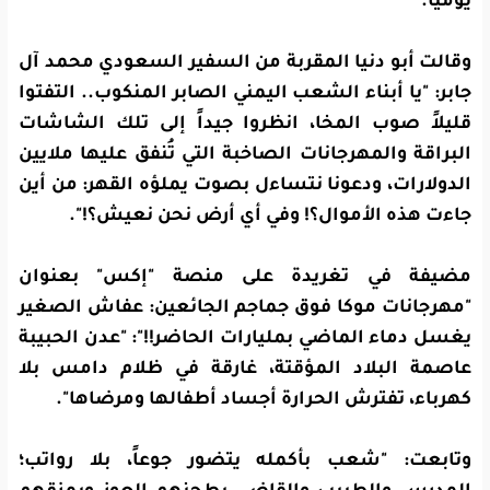
يومياً.
وقالت أبو دنيا المقربة من السفير السعودي محمد آل
جابر: "يا أبناء الشعب اليمني الصابر المنكوب.. التفتوا
قليلاً صوب المخا، انظروا جيداً إلى تلك الشاشات
البراقة والمهرجانات الصاخبة التي تُنفق عليها ملايين
الدولارات، ودعونا نتساءل بصوت يملؤه القهر: من أين
جاءت هذه الأموال؟! وفي أي أرض نحن نعيش؟!
".
مضيفة في تغريدة على منصة "إكس" بعنوان
"مهرجانات موكا فوق جماجم الجائعين: عفاش الصغير
يغسل دماء الماضي بمليارات الحاضر!!
": "
عدن الحبيبة
عاصمة البلاد المؤقتة، غارقة في ظلام دامس بلا
كهرباء، تفترش الحرارة أجساد أطفالها ومرضاها".
وتابعت: "شعب بأكمله يتضور جوعاً، بلا رواتب؛