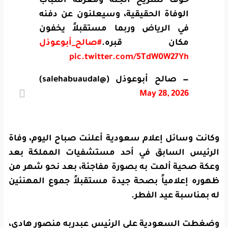
خوف تشريح الجثة ومعرفة أسباب
الوفاة الحقيقية، وسيعلنون عن دفنه
في الرياض وربما مستقبلاً يخفون
مكان قبره.
#صالح_أبوعوذل
pic.twitter.com/5TdW0W27Yh
— صالح أبوعوذل (@salehabuaudal)
May 28, 2026
وكانت وسائل إعلام سعودية أعلنت صباح اليوم، وفاة
الرئيس السابق في أحد مستشفيات المملكة بعد
وعكة صحية ألمت به بصورة مفاجئة، بعد نحو شهر من
ظهوره إعلامياً بصحة جيدة مستقبلاً جموع المهنئين
له بمناسبة عيد الفطر.
وضغطت السعودية على الرئيس عبدربه منصور هادي،