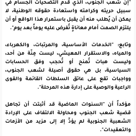
"إن شعب الجنوب، الذي قدم التضحيات الجسام في
سبيل حريته وكرامته واستعادة حقوقه الوطنية، لا
يمكن أن يُطلب منه أن يقبل باستمرار هذا الواقع أو أن
يلتزم الصمت أمام معاناةٍ تُفرض عليه يوماً بعد يوم".
وتابع: "الخدمات الأساسية، والمرتبات، والكهرباء،
والمياه، والاستقرار المعيشي، ليست مِنّة من أحد،
وليست هبات تُمنح أو تُحجب وفق الحسابات
السياسية، بل هي حقوق أصيلة لشعب الجنوب،
وواجبات تقع على عاتق السلطات القائمة والقوى
الراعية والوصية على إدارة هذه المرحلة".
مؤكداً أن "السنوات الماضية قد أثبتت أن تجاهل
قضية شعب الجنوب ومحاولة الالتفاف على الإرادة
الشعبية الجنوبية لم يؤدِّ إلا إلى مزيد من الأزمات
والتعقيدات".