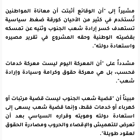
مشيراً إلى "أن الوقائع أثبتت أن معاناة المواطنين
تُستخدم في كثير من الأحيان كورقة ضغط سياسية
تستهدف كسر إرادة شعب الجنوب وثنيه عن تمسكه
بقضيته الوطنية وحقه المشروع في تقرير مصيره
واستعادة دولته".
مشدداً على "أن المعركة اليوم ليست معركة خدمات
فحسب، بل هي معركة حقوق وكرامة وسيادة وإرادة
شعب".
مبيناً أن "قضية شعب الجنوب ليست قضية مرتبات أو
كهرباء أو خدمات فقط، وإنما قضية شعب يسعى إلى
استعادة دولته وهويته وقراره السياسي بعد أن
تعرض للتهميش والإقصاء والحروب ومصادرة الحقوق
لعقود طويلة".