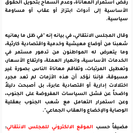
رفض استمرار المعاناة، وعدم السماح بتحويل الحقوق
الأساسية إلى أدوات ابتزاز أو عقاب أو مساومة
سياسية.
وقال المجلس الانتقالي، في بيانه إنه "في ظل ما يعانيه
شعبنا من أوضاع معيشية وخدمية واقتصادية كارثية،
وما يتعرض له المواطنون من تدهور مستمر في
الخدمات الأساسية، وانهيار العملة، وارتفاع الأسعار،
وتعطيل المرتبات، وتفاقم معاناة الناس بصورة غير
مسبوقة، فإننا نؤكد أن هذه الأزمات لم تعد مجرد
اختلالات إدارية أو اقتصادية عابرة، بل أصبحت دليلاً
واضحاً عن فشل السياسات المفروضة على الجنوب،
وعن استمرار التعامل مع شعب الجنوب بعقلية
الوصاية والإخضاع والعقاب الجماعي".
مضيفاً حسب
الموقع الالكتروني للمجلس الانتقالي
: