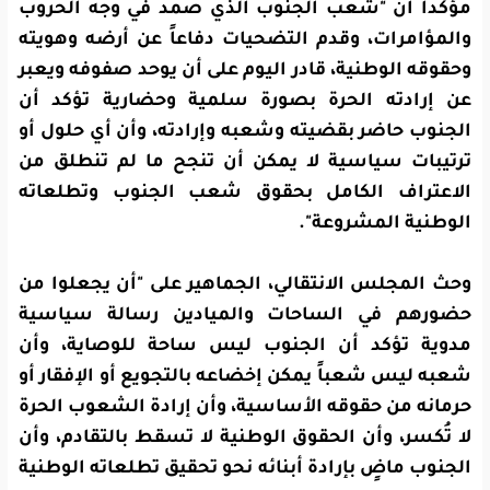
مؤكداً أن "شعب الجنوب الذي صمد في وجه الحروب
والمؤامرات، وقدم التضحيات دفاعاً عن أرضه وهويته
وحقوقه الوطنية، قادر اليوم على أن يوحد صفوفه ويعبر
عن إرادته الحرة بصورة سلمية وحضارية تؤكد أن
الجنوب حاضر بقضيته وشعبه وإرادته، وأن أي حلول أو
ترتيبات سياسية لا يمكن أن تنجح ما لم تنطلق من
الاعتراف الكامل بحقوق شعب الجنوب وتطلعاته
الوطنية المشروعة".
وحث المجلس الانتقالي، الجماهير على "أن يجعلوا من
حضورهم في الساحات والميادين رسالة سياسية
مدوية تؤكد أن الجنوب ليس ساحة للوصاية، وأن
شعبه ليس شعباً يمكن إخضاعه بالتجويع أو الإفقار أو
حرمانه من حقوقه الأساسية، وأن إرادة الشعوب الحرة
لا تُكسر، وأن الحقوق الوطنية لا تسقط بالتقادم، وأن
الجنوب ماضٍ بإرادة أبنائه نحو تحقيق تطلعاته الوطنية