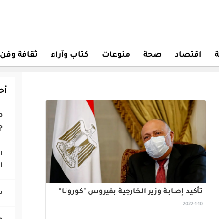
ة
اقتصاد
صحة
منوعات
كتاب وآراء
ثقافة وفن
أح
‎
ج
‎
ا
تأكيد إصابة وزير الخارجية بفيروس "كورونا"
2022-1-10