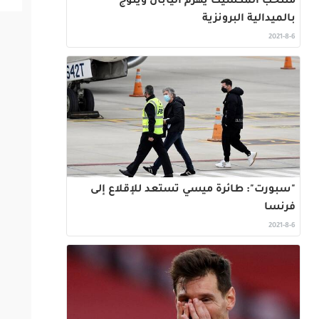
منتخب المكسيك يهزم اليابان ويتوج
بالميدالية البرونزية
2021-8-6
"سبورت": طائرة ميسي تستعد للإقلاع إلى
فرنسا
2021-8-6