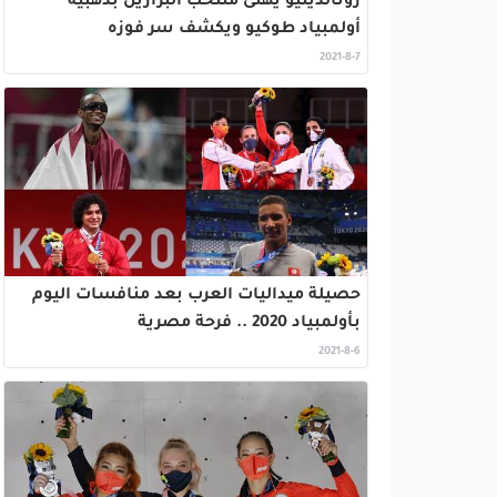
رونالدينيو يهنئ منتخب البرازيل بذهبية
أولمبياد طوكيو ويكشف سر فوزه
2021-8-7
حصيلة ميداليات العرب بعد منافسات اليوم
بأولمبياد 2020 .. فرحة مصرية
2021-8-6