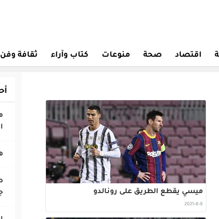
ة
اقتصاد
صحة
منوعات
كتاب وآراء
ثقافة وفن
أح
‎
ا
‎
ميسي يقطع الطريق على رونالدو
ج
2021-8-8