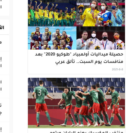
‎
ا
ال
حصيلة ميداليات أولمبياد "طوكيو 2020" بعد
‎
منافسات يوم السبت.. تألق عربي
ا
2021-8-8
‎
ا
‎
ج