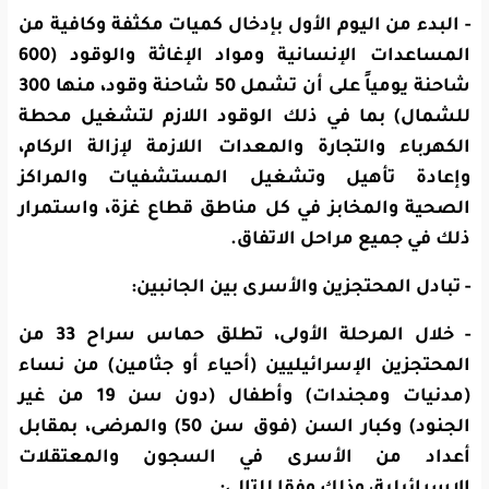
- البدء من اليوم الأول بإدخال كميات مكثفة وكافية من
المساعدات الإنسانية ومواد الإغاثة والوقود (600
شاحنة يومياً على أن تشمل 50 شاحنة وقود، منها 300
للشمال) بما في ذلك الوقود اللازم لتشغيل محطة
الكهرباء والتجارة والمعدات اللازمة لإزالة الركام،
وإعادة تأهيل وتشغيل المستشفيات والمراكز
الصحية والمخابز في كل مناطق قطاع غزة، واستمرار
ذلك في جميع مراحل الاتفاق.
- تبادل المحتجزين والأسرى بين الجانبين:
- خلال المرحلة الأولى، تطلق حماس سراح 33 من
المحتجزين الإسرائيليين (أحياء أو جثامين) من نساء
(مدنيات ومجندات) وأطفال (دون سن 19 من غير
الجنود) وكبار السن (فوق سن 50) والمرضى، بمقابل
أعداد من الأسرى في السجون والمعتقلات
الإسرائيلية، وذلك وفقا للتالي: