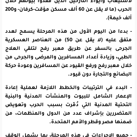
لاستيعاب وايواء النازحين الذين فقدوا بيوتهم خلال
الحرب (ما لا يقل عن 60 ألف مسكن مؤقت-كرفان- و200
ألف خيمة).
- بدءا من اليوم الأول من هذه المرحلة يسمح لعدد
متفق عليه (لا يقل عن 50) من العناصر العسكرية
الجرحى بالسفر عن طريق معبر رفح لتلقي العلاج
الطبي، وزيادة أعداد المسافرين والمرضى والجرحى من
خلال معبر رفح ورفع القيود عن المسافرين وعودة حركة
البضائع والتجارة دون قيود.
- البدء في الترتيبات والخطط اللازمة لعملية إعادة
الإعمار الشامل للبيوت والمنشآت المدنية والبنية
التحتية المدنية التي دُمّرت بسبب الحرب وتعويض
المتضررين بإشراف عدد من الدول والمنظمات، من
ضمنها مصر وقطر والأمم المتحدة.
- جميع الإجراءات في هذه المرحلة، بما يشمل الوقف