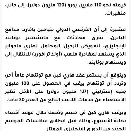
قيمته نحو 110 ملايين يورو (120 مليون دولار)، إلى جانب
متغيرات.
مشيرة إلى أن الفرنسي الدولي بنيامين بافارد، مدافع
البايرن، يجري محادثات مع مانشستر يونايتد
الإنجليزي، لتعويض الرحيل المحتمل لهاري ماجواير
الذي يستعد لمغادرة ملعب (أولد ترافورد) للانتقال إلى
ويستهام يونايتد.
ويتوقع أن يستمر عقد هاري كين مع توتنهام عاماً آخر،
وتردد أن توتنهام يرغب في الحصول على 100 مليون
جنيه إسترليني (127 مليون دولار) على الأقل نظير
الاستغناء عن خدمات اللاعب البالغ من العمر 30 عاما.
ويرغب هاري كين في حسم وضعه خلال موعد أقصاه
نهاية الأسبوع، وذلك قبل انطلاق منافسات الموسم
الجديد من الدوري الإنجليزي الممتاز.