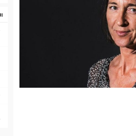
ال
‎
ا
‎
ا
‎
ج