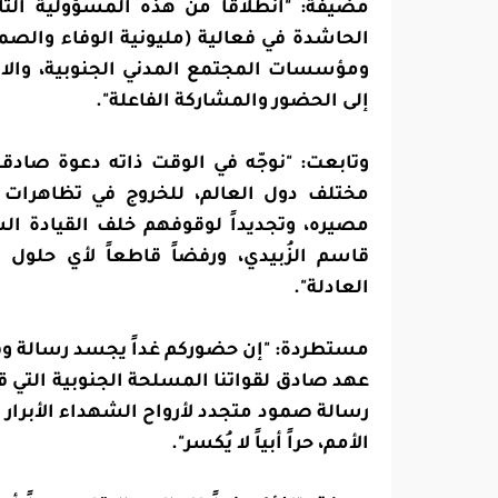
مضيفة: "انطلاقاً من هذه المسؤولية التار
الحاشدة في فعالية (مليونية الوفاء والصم
ومؤسسات المجتمع المدني الجنوبية، والاتح
إلى الحضور والمشاركة الفاعلة".
وتابعت: "نوجّه في الوقت ذاته دعوة صادقة
مختلف دول العالم، للخروج في تظاهرات 
مصيره، وتجديداً لوقوفهم خلف القيادة ال
قاسم الزُبيدي، ورفضاً قاطعاً لأي حلول
العادلة".
مستطردة: "إن حضوركم غداً يجسد رسالة وفا
عهد صادق لقواتنا المسلحة الجنوبية التي قد
رسالة صمود متجدد لأرواح الشهداء الأبرار ا
الأمم، حراً أبياً لا يُكسر".