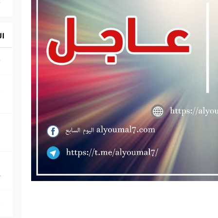
ال
‎
ا
‎
ا
‎
ج