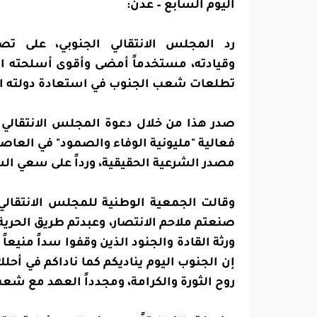
اليوم السابع – عدن:
رد المجلس الانتقالي الجنوبي، على ت
وقيادته، مستخدماً أمضى وأقوى أسلحته ال
تطلعات شعب الجنوب في استعادة دولته الف
صدر هذا من خلال دعوة المجلس الانتقالي ا
فعالية "مليونية الوفاء والصمود" في العاصم
مصدر الشرعية الحقيقية، ورداً على سعي ال
وقالت الجمعية الوطنية للمجلس الانتقالي ال
صنعتم ملاحم الانتصار، وعبدتم طريق الحرية 
ورثة القادة والجنود الذين وقفوا سداً منيعاً
إن الجنوب اليوم يناديكم كما ناداكم في أ
روح الثورة والكرامة، ومجدداً العهد مع شعب