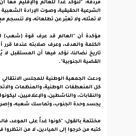
مردفة: "لنؤكد غداً للعالم والإقليم معاً 
الشرعية الحقيقية، وصوت الإرادة الشعبية ا
لا تمثله، ولا تعبّر عن تطلعاته، ولا تنسجم
مؤكدة أن "العالم قد عرف قوة (شعب) الج
الكلمة والهدف، وعرف صلابته عندما قرر أ
تاريخ نضالنا، نؤكد فيها أن المستقبل لا يُم
القضية الجنوبية".
ودعت الجمعية الوطنية للمجلس الانتقالي ا
كل المنعطفات الوطنية، والمنظمات والاتحاد
والنقابات، والناشطين، والإعلاميين، ليكونوا
يجسد وحدة الجنوب، وتماسك شعبه، وإصراره
مختتمة بالقول: "كونوا غداً على الموعد، فا
كتبه من خرجوا إلى الميادين، لا من انتظروا ف