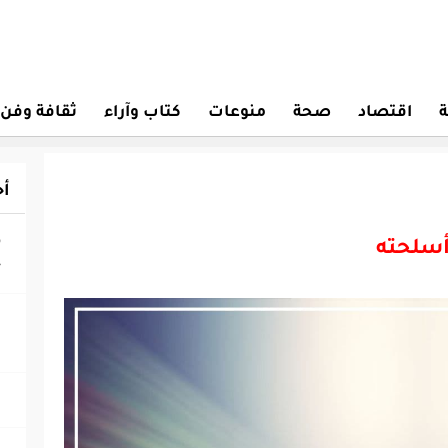
ة
اقتصاد
صحة
منوعات
كتاب وآراء
ثقافة وفن
أح
‎
أسلحته
ج
‎
ا