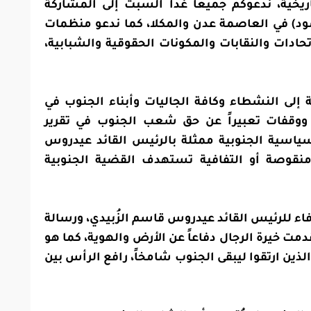
يخية، ندعوكم جميعاً غداً السبت إلى المشاركة
ود) في العاصمة عدن والمكلا، كما ندعو منظمات
ادات والنقابات والمكونات الحقوقية والشبابية،
 إلى النشطاء وكافة الجاليات وأبناء الجنوب في
ووقفات تعبيراً عن حق شعب الجنوب في تقرير
سياسية الجنوبية ممثلة بالرئيس القائد عيدروس
 منقوصة أو التفافية تستهدف القضية الجنوبية
ء للرئيس القائد عيدروس قاسم الزُبيدي، ورسالة
مت خيرة الرجال دفاعاً عن الأرض والهوية، كما هو
لذين ارتقوا ليبقى الجنوب شامخاً، رافع الرأس بين